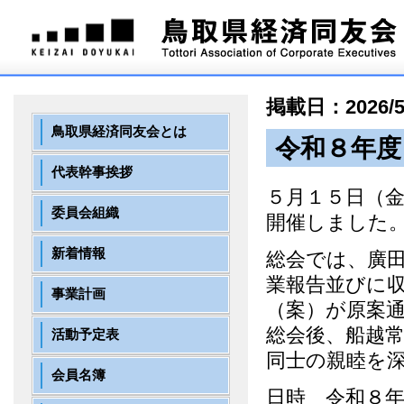
掲載日：2026/5
鳥取県経済同友会とは
令和８年度
代表幹事挨拶
５月１５日（
委員会組織
開催しました
新着情報
総会では、廣
業報告並びに
事業計画
（案）が原案
総会後、船越
活動予定表
同士の親睦を
会員名簿
日時 令和８