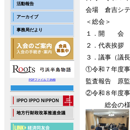
活動報告
会場 倉吉シ
アーカイブ
＜総会＞
事務局だより
１．開 会
２．代表挨拶
３．議事（議
①令和７年度
監査報告 原
PDFファイル 7.9MB
②令和８年度事
総会の