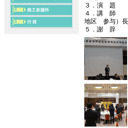
３．演 題 
４．講 師 
地区 参与）長
５．謝 辞 