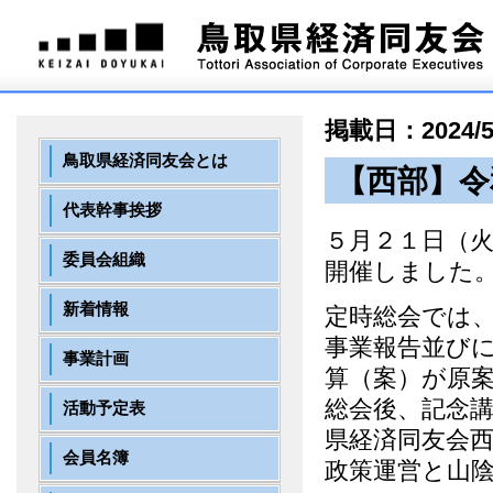
掲載日：2024/5
鳥取県経済同友会とは
【西部】令
代表幹事挨拶
５月２１日（
委員会組織
開催しました
新着情報
定時総会では
事業報告並び
事業計画
算（案）が原案
総会後、記念
活動予定表
県経済同友会西
会員名簿
政策運営と山