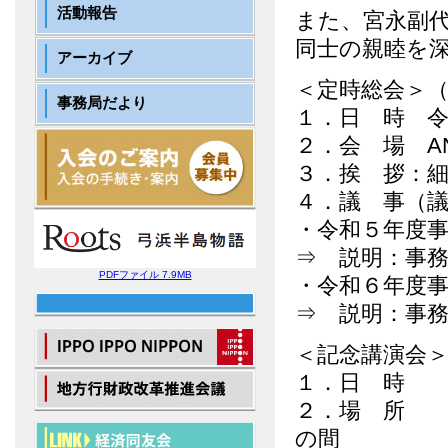
活動報告
また、宮永副
同士の親睦を
アーカイブ
＜定時総会＞
事務局だより
１．日 時 
２．会 場 A
３．挨 拶：
４．議 事（
・令和５年度
⇒ 説明：事
PDFファイル 7.9MB
・令和６年度
⇒ 説明：事
＜記念講演会
１．日 時 
２．場 所 
の間